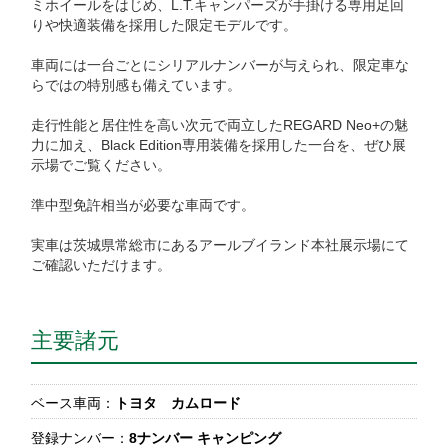
ミホイールをはじめ、L.T.キャンパーズが手掛ける専用足回
りや快適装備を採用した限定モデルです。
車両には一台ごとにシリアルナンバーが与えられ、限定車な
らではの特別感も備えています。
走行性能と居住性を高い次元で両立したREGARD Neo+の魅
力に加え、Black Edition専用装備を採用した一台を、ぜひ展
示場でご覧ください。
準中型免許相当が必要な車両です。
実車は茨城県常総市にあるアールブイランド本社展示場にて
ご確認いただけます。
主要諸元
ベース車両：
トヨタ カムロード
登録ナンバー：
8ナンバー キャンピング