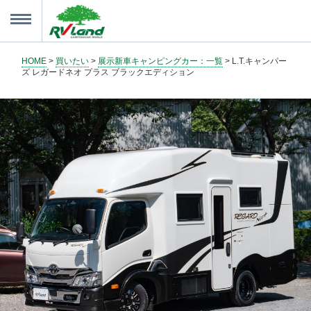
HOME
>
買いたい
>
展示新車キャンピングカー：一覧
> L.T.キャンパー
買いたい
Menu
ズ レガードネオ プラス ブラックエディション
借りたい
見たい
パーツ・アクセサリ
メンテナンス・サービス
お知らせ・イベント情報