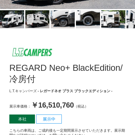
スタッフブログ
会社概要
求人情報
お問い合わせ
REGARD Neo+ BlackEdition/
冷房付
L.T.キャンパーズ
- レガードネオ プラス ブラックエディション -
￥16,510,760
展示車価格：
（税込）
本社
展示中
こちらの車両は、ご成約後も一定期間展示させていただきます。展示期